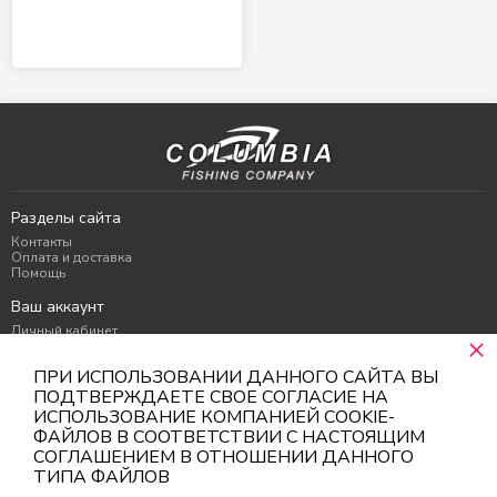
Разделы сайта
Контакты
Оплата и доставка
Помощь
Ваш аккаунт
Личный кабинет
×
Избранное
Корзина
ПРИ ИСПОЛЬЗОВАНИИ ДАННОГО САЙТА ВЫ
Контакты
ПОДТВЕРЖДАЕТЕ СВОЕ СОГЛАСИЕ НА
ИСПОЛЬЗОВАНИЕ КОМПАНИЕЙ COOKIE-
г. Москва
ФАЙЛОВ В СООТВЕТСТВИИ С НАСТОЯЩИМ
info@columbiacompany.ru
+7 936-277-99-99
СОГЛАШЕНИЕМ В ОТНОШЕНИИ ДАННОГО
ТИПА ФАЙЛОВ