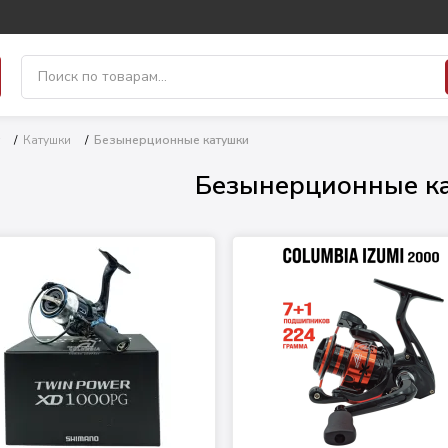
/
Катушки
/
Безынерционные катушки
Безынерционные к