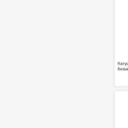
Кату
безы