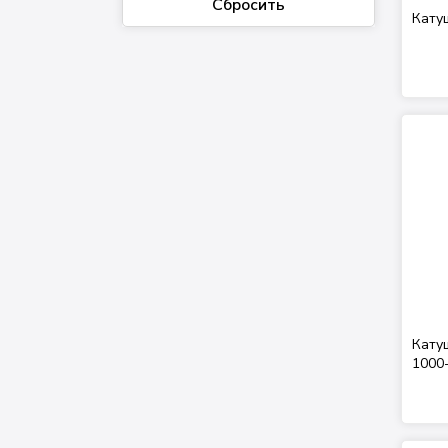
Cбросить
Кату
Кату
1000