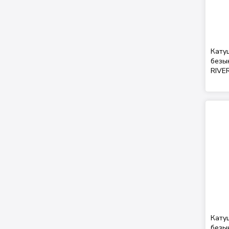
Кату
безы
RIVER
Кату
безы