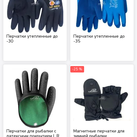
Перчатки утепленные до
Перчатки утепленные до
-30
-35
-25 %
Перчатки для рыбалки с
Магнитные перчатки для
латексным покрытием L R
зимней рыбалки