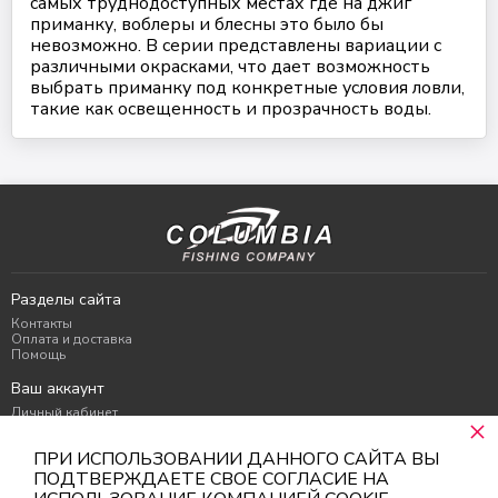
самых труднодоступных местах где на джиг
Цвет #11
приманку, воблеры и блесны это было бы
120 ₽
невозможно. В серии представлены вариации с
различными окрасками, что дает возможность
Цвет #12
выбрать приманку под конкретные условия ловли,
120 ₽
такие как освещенность и прозрачность воды.
Цвет #13
120 ₽
Цвет #14
120 ₽
Разделы сайта
Контакты
Оплата и доставка
Помощь
Ваш аккаунт
Личный кабинет
×
Избранное
Корзина
ПРИ ИСПОЛЬЗОВАНИИ ДАННОГО САЙТА ВЫ
Контакты
ПОДТВЕРЖДАЕТЕ СВОЕ СОГЛАСИЕ НА