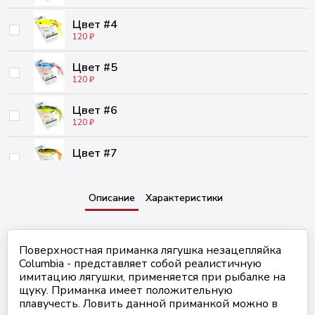
Цвет #4
120 ₽
Цвет #5
120 ₽
Цвет #6
120 ₽
Цвет #7
120 ₽
Цвет #8
Описание
Характеристики
120 ₽
Цвет #9
Поверхностная приманка лягушка незацепляйка
120 ₽
Columbia - представляет собой реалистичную
имитацию лягушки, применяется при рыбалке на
Цвет #10
щуку. Приманка имеет положительную
120 ₽
плавучесть. Ловить данной приманкой можно в